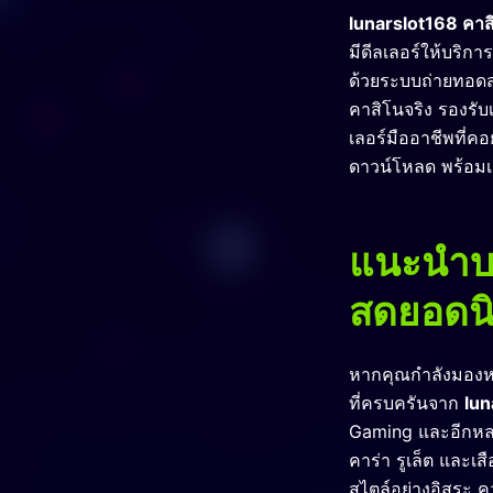
lunarslot168 คา
มีดีลเลอร์ให้บริกา
ด้วยระบบถ่ายทอ
คาสิโนจริง รองรับ
เลอร์มืออาชีพที่ค
ดาวน์โหลด พร้อมเช
แนะนำบร
สดยอดนิ
หากคุณกำลังมองหา
ที่ครบครันจาก
lun
Gaming และอีกหลา
คาร่า รูเล็ต และเ
สไตล์อย่างอิสระ ค